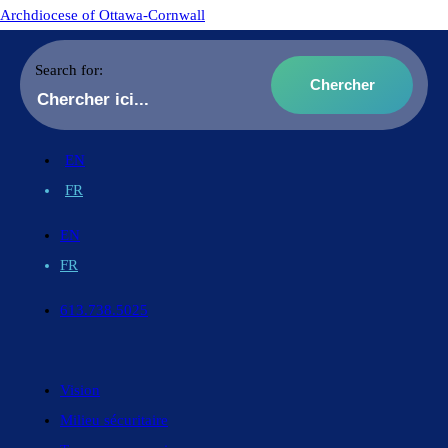
Archdiocese of Ottawa-Cornwall
Search for:
EN
FR
EN
FR
613.738.5025
Vision
Milieu sécuritaire