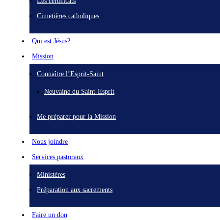
Les certificats
Cimetières catholiques
Qui est Jésus?
Mission
Connaître l’Esprit-Saint
Neuvaine du Saint-Esprit
Me préparer pour la Mission
Nous joindre
Services pastoraux
Ministères
Préparation aux sacrements
Faire un don