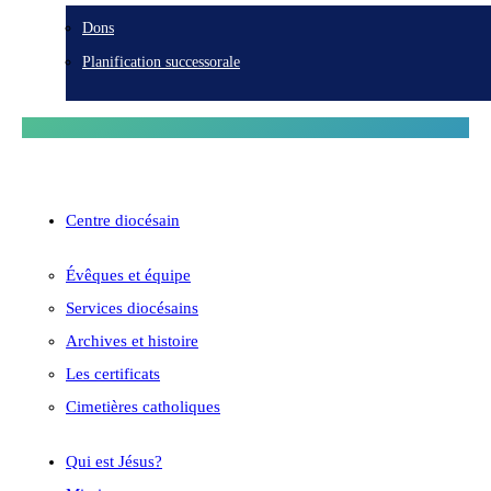
Dons
Planification successorale
Centre diocésain
Évêques et équipe
Services diocésains
Archives et histoire
Les certificats
Cimetières catholiques
Qui est Jésus?