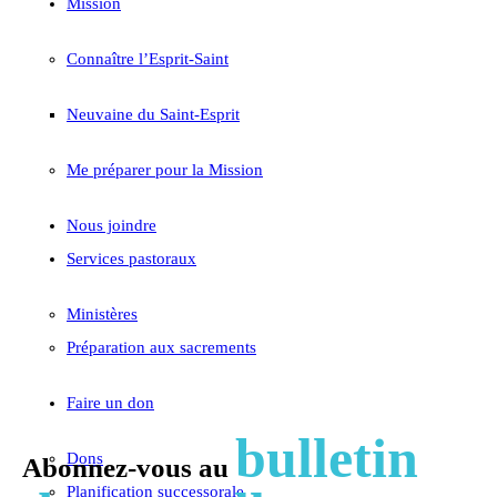
Mission
Connaître l’Esprit-Saint
Neuvaine du Saint-Esprit
Me préparer pour la Mission
Nous joindre
Services pastoraux
Ministères
Préparation aux sacrements
Faire un don
bulletin
Dons
Abonnez-vous au
Planification successorale