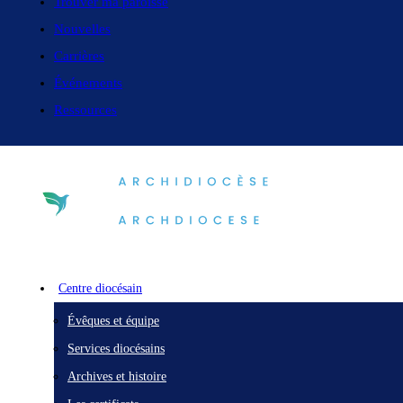
Trouver ma paroisse
Nouvelles
Carrières
Événements
Ressources
Centre diocésain
Évêques et équipe
Services diocésains
Archives et histoire