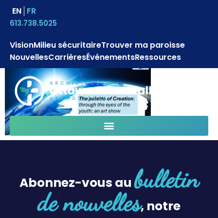
EN
FR
613.738.5025
Vision
Milieu sécuritaire
Trouver ma paroisse
Nouvelles
Carrières
Événements
Ressources
bulletin
Abonnez-vous au
de nouvelles
, notre