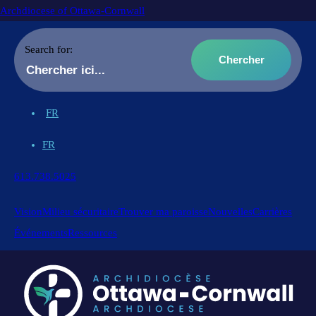
Archdiocese of Ottawa-Cornwall
Search for:
FR
FR
613.738.5025
Vision
Milieu sécuritaire
Trouver ma paroisse
Nouvelles
Carrières
Événements
Ressources