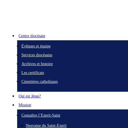
Centre diocésain
Évêques et équipe
Services diocésains
Archives et histoire
Les certificats
Cimetières catholiques
Qui est Jésus?
Mission
Connaître l’Esprit-Saint
Neuvaine du Saint-Esprit