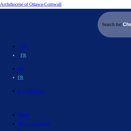
Archdiocese of Ottawa-Cornwall
Search for:
EN
FR
EN
FR
613.738.5025
Vision
Milieu sécuritaire