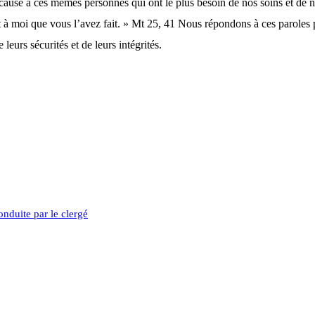
 causé à ces mêmes personnes qui ont le plus besoin de nos soins et de
c’est à moi que vous l’avez fait. » Mt 25, 41 Nous répondons à ces paro
leurs sécurités et de leurs intégrités.
nduite par le clergé