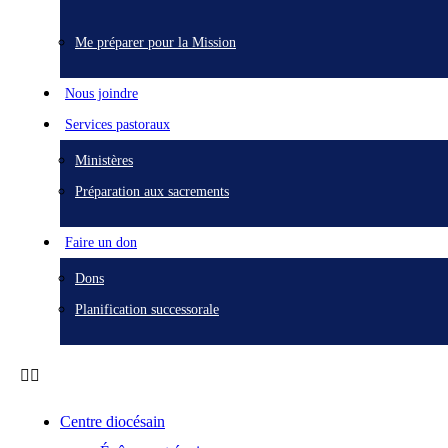
Me préparer pour la Mission
Nous joindre
Services pastoraux
Ministères
Préparation aux sacrements
Faire un don
Dons
Planification successorale
Centre diocésain