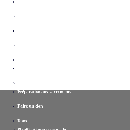
Mission
Connaître l’Esprit-Saint
Neuvaine du Saint-Esprit
Me préparer pour la Mission
Nous joindre
Services pastoraux
Ministères
Préparation aux sacrements
Faire un don
Dons
Planification successorale