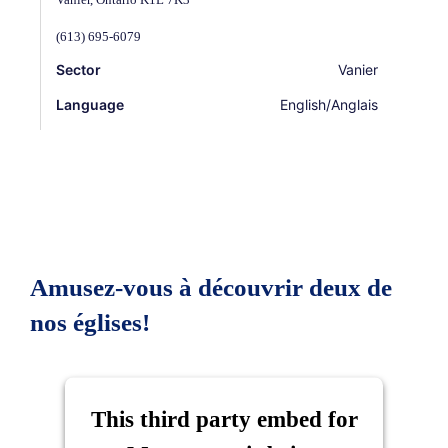
(613) 695-6079
Sector
Vanier
Language
English/Anglais
Mass Times
✟
Sat/Sam:
4 PM
Sun/Dim:
9:30 AM | 12 PM (Filipino) | 7 PM
Visit Website / Visiter le site web
Amusez-vous à découvrir deux de
nos églises!
Blessed Sacrament
321 Tollgate Road East
Cornwall
,
Ontario
K6H 5R6
This third party embed for
(613) 932-2996