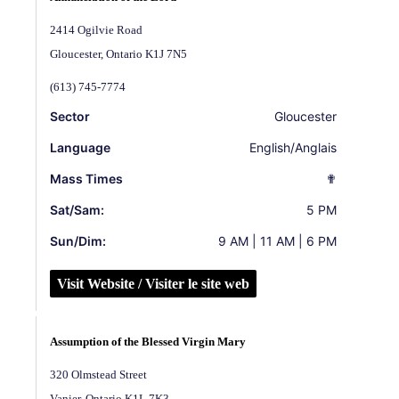
2414 Ogilvie Road
Gloucester
,
Ontario
K1J 7N5
(613) 745-7774
Sector
Gloucester
Language
English/Anglais
Mass Times
✟
Sat/Sam:
5 PM
Sun/Dim:
9 AM | 11 AM | 6 PM
Visit Website / Visiter le site web
Assumption of the Blessed Virgin Mary
320 Olmstead Street
Vanier
,
Ontario
K1L 7K3