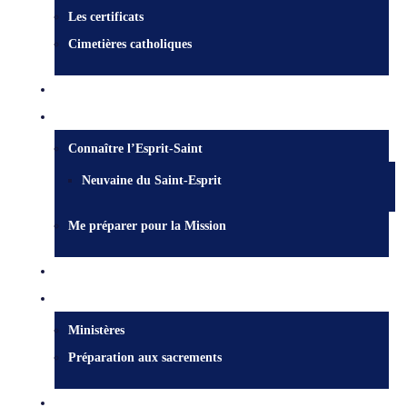
Les certificats
Cimetières catholiques
Qui est Jésus?
Mission
Connaître l’Esprit-Saint
Neuvaine du Saint-Esprit
Me préparer pour la Mission
Nous joindre
Services pastoraux
Ministères
Préparation aux sacrements
Faire un don