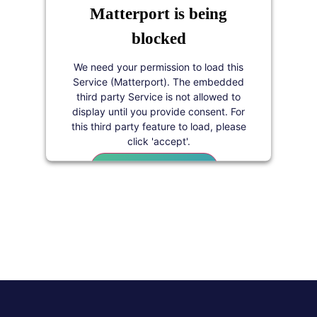
Matterport is being
Mass Times
✟
blocked
Sat/Sam:
4:30 PM
Sun/Dim:
10 AM
We need your permission to load this
Service (Matterport). The embedded
Visit Website / Visiter le site web
third party Service is not allowed to
display until you provide consent. For
this third party feature to load, please
click 'accept'.
Chapelle Saint-Claude
2599 Innes Road
More Information
Gloucester
,
Ontario
K1B 3J8
Accept
(613) 830-9678
Powered by
Usercentrics Consent
Sector
Gloucester
Management Platform
Language
French/Français
Mass Times
✟
Sun/Dim:
11h00