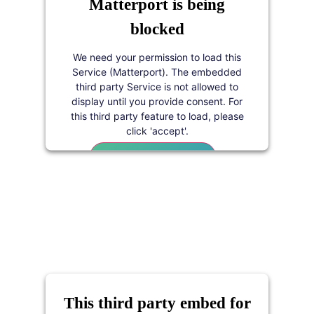
Matterport is being
Sector
Cornwall
blocked
Language
English/Anglais
Mass Times
✟
We need your permission to load this
Service (Matterport). The embedded
Sat/Sam:
5:00 PM
third party Service is not allowed to
display until you provide consent. For
Sun/Dim:
9:00 AM | 11:00 AM
this third party feature to load, please
click 'accept'.
Visit Website / Visiter le site web
More Information
Blessed Sacrament
Accept
194 Fourth Avenue
Powered by
Usercentrics Consent
Ottawa
,
Ontario
K1S 2L6
Management Platform
(613) 232-4891
Sector
Ottawa
This third party embed for
Language
English/Anglais