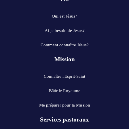
56 Front Street
Finch
,
Ontario
K0C 1K0
Qui est Jésus?
(613) 537-2244
Ai-je besoin de Jésus?
Sector
Finch
Language
English/Anglais
Comment connaître Jésus?
Mass Times
✟
Mission
Sun/Dim:
10:30 AM
Connaître l'Esprit-Saint
Visit Website / Visiter le site web
Bâtir le Royaume
Good Shepherd
Me préparer pour la Mission
3092 Innes Road
Gloucester
,
Ontario
K1W 1C8
Services pastoraux
(613) 824-4394