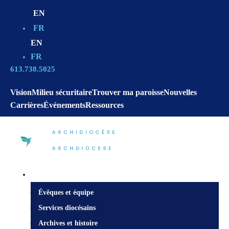
EN
FR
EN
FR
613.738.5025
Vision
Milieu sécuritaire
Trouver ma paroisse
Nouvelles
Carrières
Événements
Ressources
Centre diocésain
Évêques et équipe
Services diocésains
Archives et histoire