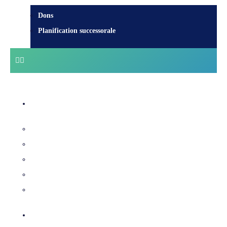
Dons
Planification successorale
Centre diocésain
Évêques et équipe
Services diocésains
Archives et histoire
Les certificats
Cimetières catholiques
Qui est Jésus?