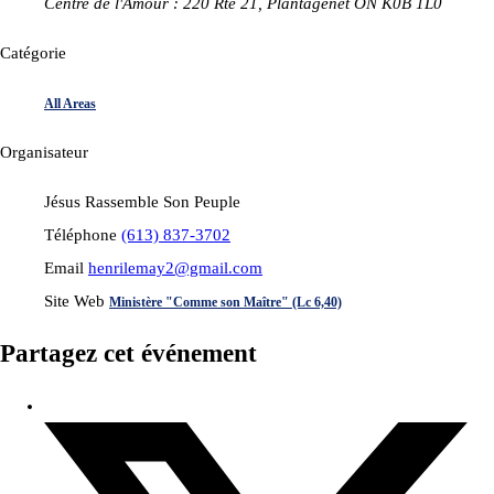
Centre de l'Amour : 220 Rte 21, Plantagenet ON K0B 1L0
Catégorie
All Areas
Organisateur
Jésus Rassemble Son Peuple
Téléphone
(613) 837-3702
Email
henrilemay2@gmail.com
Site Web
Ministère "Comme son Maître" (Lc 6,40)
Partagez cet événement