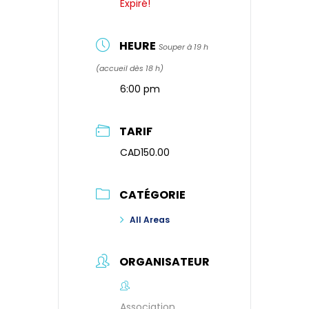
Expiré!
HEURE
Souper à 19 h
(accueil dès 18 h)
6:00 pm
TARIF
CAD150.00
CATÉGORIE
All Areas
ORGANISATEUR
Association