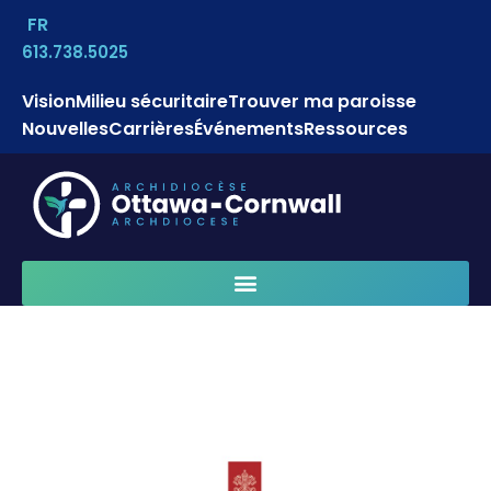
FR
613.738.5025
Vision
Milieu sécuritaire
Trouver ma paroisse
Nouvelles
Carrières
Événements
Ressources