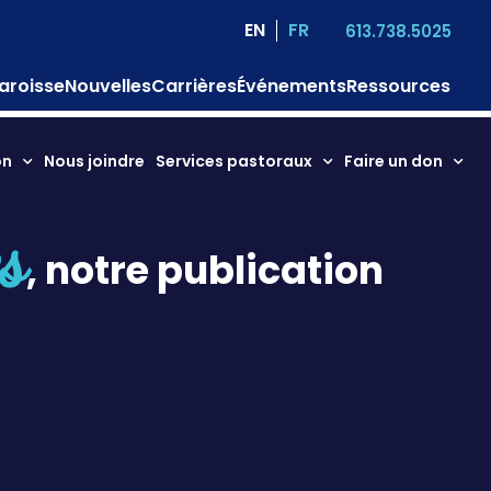
EN
FR
613.738.5025
aroisse
Nouvelles
Carrières
Événements
Ressources
on
Nous joindre
Services pastoraux
Faire un don
es
, notre publication