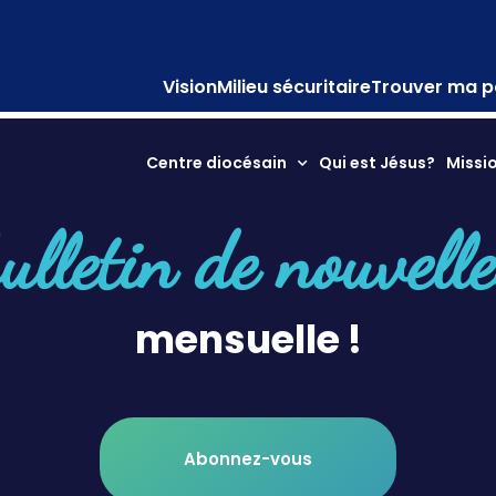
Vision
Milieu sécuritaire
Trouver ma p
025
Centre diocésain
Qui est Jésus?
Missi
ulletin de nouvell
mensuelle !
Abonnez-vous