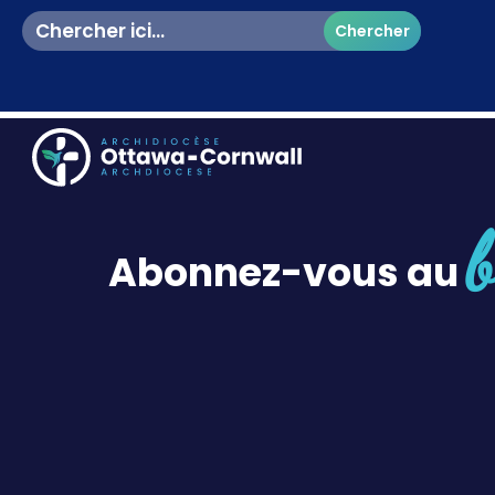
Search
for:
FLYER National day for truth and reconciliation Sept 30 2
b
Abonnez-vous au