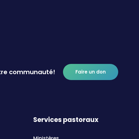
otre communauté!
Faire un don
Services pastoraux
Ministères