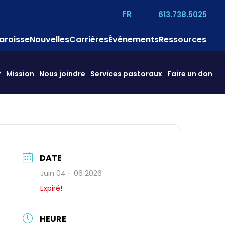
FR
613.738.5025
aroisse
Nouvelles
Carrières
Événements
Ressources
?
Mission
Nous joindre
Services pastoraux
Faire un don
DATE
Juin 04 - 06 2026
Expiré!
HEURE