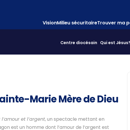
Vision
Milieu sécuritaire
Trouver ma p
Centre diocésain
Qui est Jésus
 Sainte-Marie Mère de Dieu
 l’amour et l’argent
, un spectacle mettant en
pagon est un homme dont l’amour de l’argent est