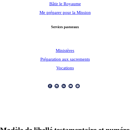
Bâtir le Royaume
Me préparer pour la Mission
Services pastoraux
Ministères
Préparation aux sacrements
Vocations
ARCHIDIOCÈSE OTTAWA-CORNWALL © TOUS DROITS
RÉSERVÉS 2026
Modèle de libellé testamentaire et numéro