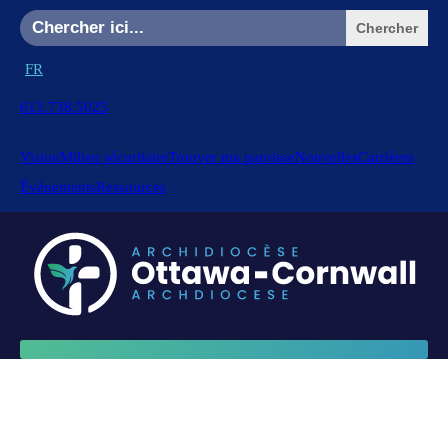
Search
for:
FR
613.738.5025
Vision
Milieu sécuritaire
Trouver ma paroisse
Nouvelles
Carrières
Événements
Ressources