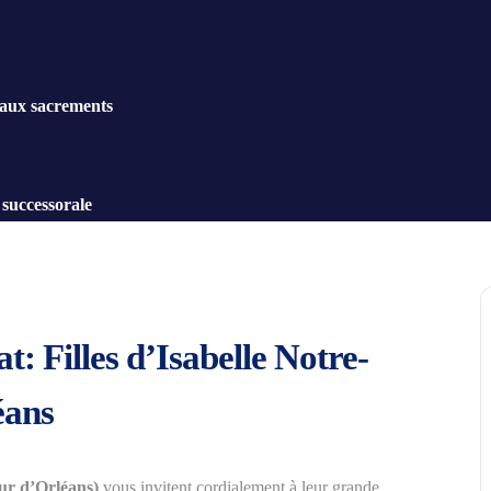
 aux sacrements
 successorale
at: Filles d’Isabelle Notre-
éans
ur d’Orléans)
vous invitent cordialement à leur grande