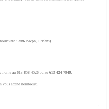
(boulevard Saint-Joseph, Orléans)
CATION DE TABLES :
awthorne au
613-858-4526
ou au
613-424-7949
.
On vous attend nombreux.