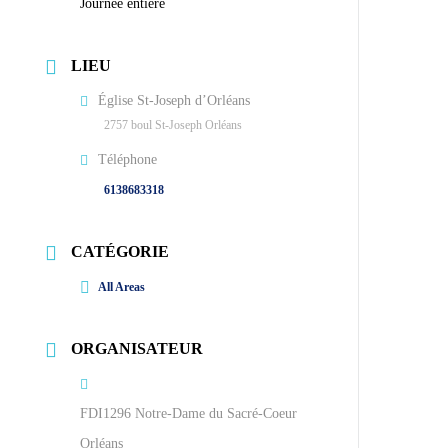
Journée entière
LIEU
Église St-Joseph d’Orléans
2757 boul St-Joseph Orléans
Téléphone
6138683318
CATÉGORIE
All Areas
ORGANISATEUR
FDI1296 Notre-Dame du Sacré-Coeur
Orléans