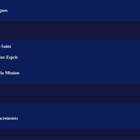
ques
-Saint
nt-Esprit
la Mission
acrements