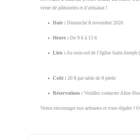
vente de pâtisseries et d’artisanat !
Date :
Dimanche 8 novembre 2026
Heure :
De 9 h à 15 h
Lieu :
Au sous-sol de l’église Saint-Joseph 
AVIS AUX EXPOSANTS / LO
Coût :
20 $ par table de 8 pieds
Réservations :
Veuillez contacter Aline H
Venez encourager nos artisanes et vous régaler ! 