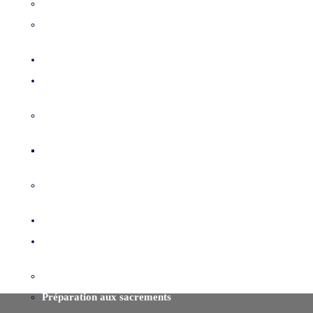
Les certificats
Cimetières catholiques
Qui est Jésus?
Mission
Connaître l’Esprit-Saint
Neuvaine du Saint-Esprit
Me préparer pour la Mission
Nous joindre
Services pastoraux
Ministères
Préparation aux sacrements