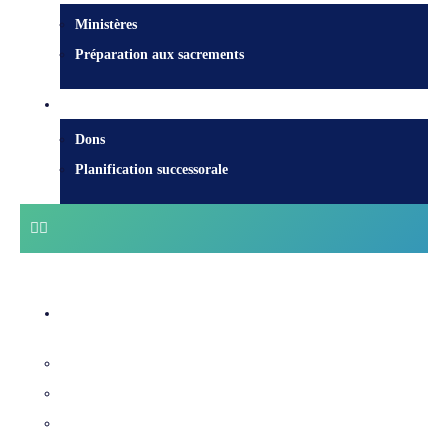
Ministères
Préparation aux sacrements
Faire un don
Dons
Planification successorale
Centre diocésain
Évêques et équipe
Services diocésains
Archives et histoire