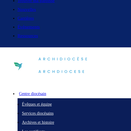
Trouver ma paroisse
Nouvelles
Carrières
Événements
Ressources
Centre diocésain
Évêques et équipe
Services diocésains
Archives et histoire