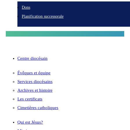
Dons
Planification successorale
Centre diocésain
Évêques et équipe
Services diocésains
Archives et histoire
Les certificats
Cimetières catholiques
Qui est Jésus?