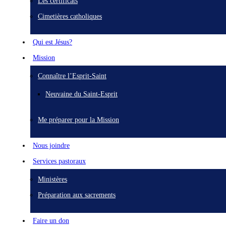
Les certificats
Cimetières catholiques
Qui est Jésus?
Mission
Connaître l’Esprit-Saint
Neuvaine du Saint-Esprit
Me préparer pour la Mission
Nous joindre
Services pastoraux
Ministères
Préparation aux sacrements
Faire un don