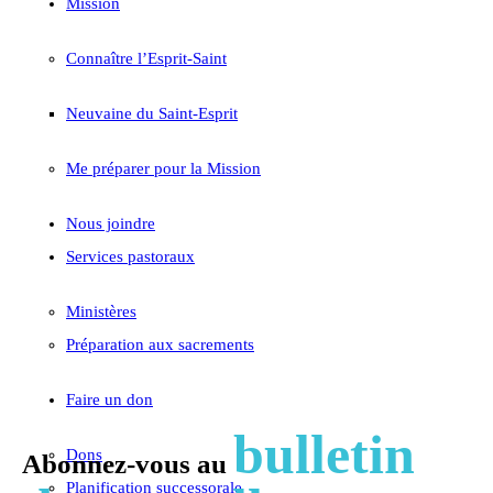
Mission
Connaître l’Esprit-Saint
Neuvaine du Saint-Esprit
Me préparer pour la Mission
Nous joindre
Services pastoraux
Ministères
Préparation aux sacrements
Faire un don
bulletin
Dons
Abonnez-vous au
Planification successorale