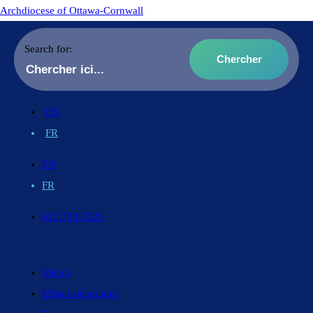
Archdiocese of Ottawa-Cornwall
Search for:
EN
FR
EN
FR
613.738.5025
Vision
Milieu sécuritaire