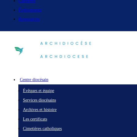
Carrières
Événements
Ressources
Centre diocésain
Évêques et équipe
Services diocésains
Archives et histoire
Les certificats
Cimetières catholiques