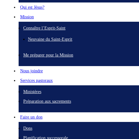
Qui est Jésus?
Mission
Connaître l’Esprit-Saint
Neuvaine du Saint-Esprit
Me préparer pour la Mission
Nous joindre
Services pastoraux
Ministères
Préparation aux sacrements
Faire un don
Dons
Planification successorale