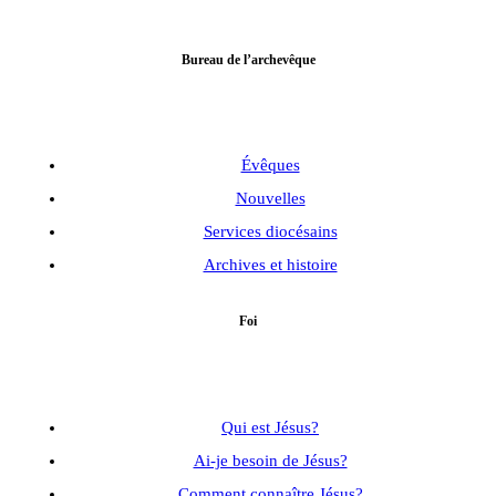
Bureau de l’archevêque
Évêques
Nouvelles
Services diocésains
Archives et histoire
Foi
Qui est Jésus?
Ai-je besoin de Jésus?
Comment connaître Jésus?