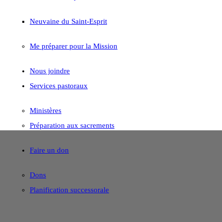
Neuvaine du Saint-Esprit
Me préparer pour la Mission
Nous joindre
Services pastoraux
Ministères
Préparation aux sacrements
Faire un don
Dons
Planification successorale