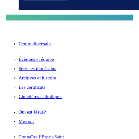
Centre diocésain
Évêques et équipe
Services diocésains
Archives et histoire
Les certificats
Cimetières catholiques
Qui est Jésus?
Mission
Connaître l’Esprit-Saint