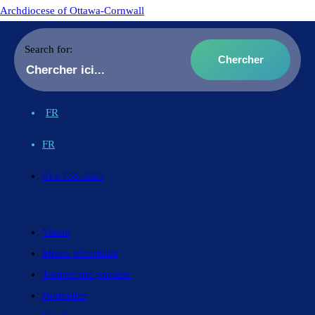
Archdiocese of Ottawa-Cornwall
Search for:
FR
FR
613.738.5025
Vision
Milieu sécuritaire
Trouver ma paroisse
Nouvelles