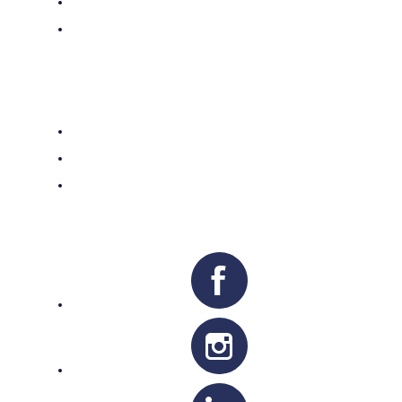
Bâtir le Royaume
Me préparer pour la Mission
Services pastoraux
Ministères
Préparation aux sacrements
Vocations