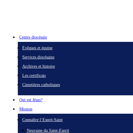
Centre diocésain
Évêques et équipe
Services diocésains
Archives et histoire
Les certificats
Cimetières catholiques
Qui est Jésus?
Mission
Connaître l’Esprit-Saint
Neuvaine du Saint-Esprit