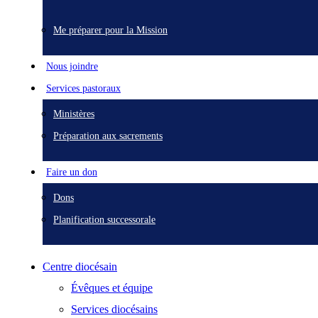
Me préparer pour la Mission
Nous joindre
Services pastoraux
Ministères
Préparation aux sacrements
Faire un don
Dons
Planification successorale
Centre diocésain
Évêques et équipe
Services diocésains