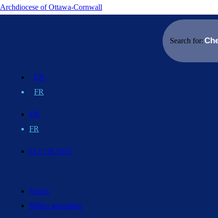
Archdiocese of Ottawa-Cornwall
Search for:
EN
FR
EN
FR
613.738.5025
Vision
Milieu sécuritaire