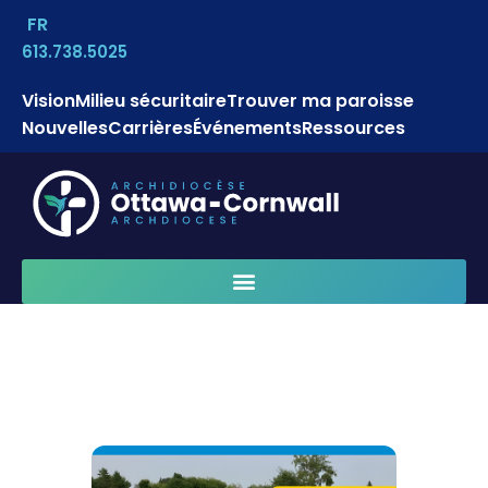
FR
613.738.5025
Vision
Milieu sécuritaire
Trouver ma paroisse
Nouvelles
Carrières
Événements
Ressources