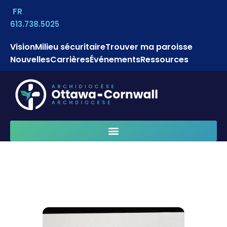
FR
613.738.5025
Vision
Milieu sécuritaire
Trouver ma paroisse
Nouvelles
Carrières
Événements
Ressources