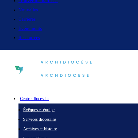
Trouver ma paroisse
Nouvelles
Carrières
Événements
Ressources
Centre diocésain
Évêques et équipe
Services diocésains
Archives et histoire