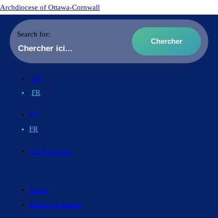
Archdiocese of Ottawa-Cornwall
Search for:
EN
FR
EN
FR
613.738.5025
Vision
Milieu sécuritaire