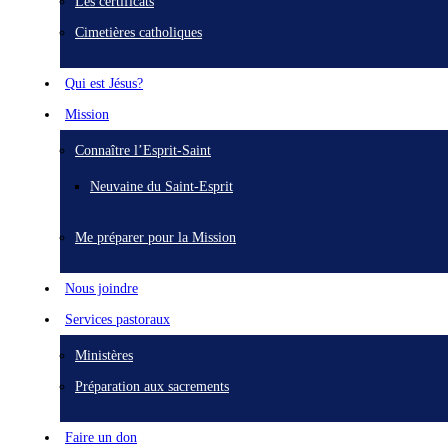
Les certificats
Cimetières catholiques
Qui est Jésus?
Mission
Connaître l’Esprit-Saint
Neuvaine du Saint-Esprit
Me préparer pour la Mission
Nous joindre
Services pastoraux
Ministères
Préparation aux sacrements
Faire un don