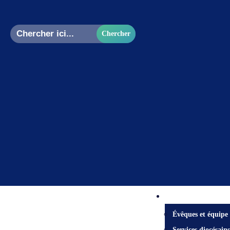
Search
for:
Centre diocésain
Évêques et équipe
Services diocésains