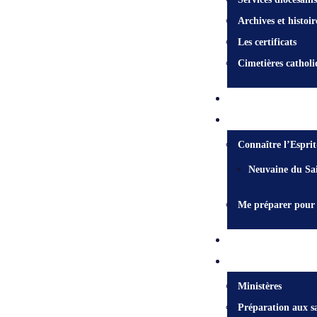
Archives et histoir
Les certificats
Cimetières catholi
Qui est Jésus?
Mission
Connaître l’Esprit
Neuvaine du Sai
Me préparer pour 
Nous joindre
Services pastoraux
Ministères
Préparation aux s