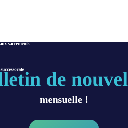
ne du Saint-Esprit
pour la Mission
 aux sacrements
 successorale
lletin de nouvel
mensuelle !