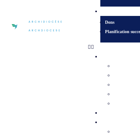
Faire un don
Dons
Planification succe
Centre diocésain
Évêques et é
Services dioc
Archives et h
Les certificat
Cimetières c
Qui est Jésus?
Mission
Connaître l’