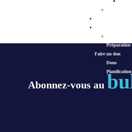
Neuvai
Me préparer 
Nous joindre
Services pastoraux
Ministères
Préparation
Faire un don
Dons
Planification
bu
Abonnez-vous au