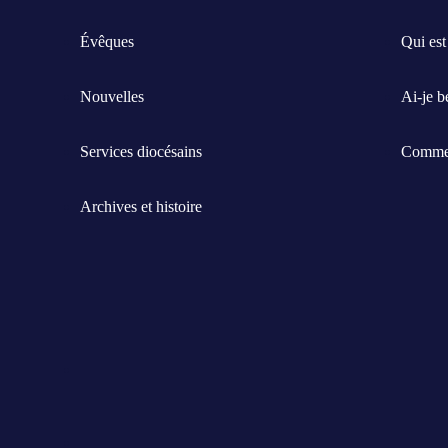
Évêques
Qui est
Nouvelles
Ai-je b
Services diocésains
Commen
Archives et histoire