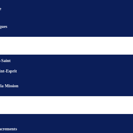
e
ques
-Saint
nt-Esprit
la Mission
acrements