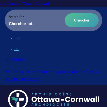
Archdiocese of Ottawa-Cornwall
Search for:
FR
FR
613.738.5025
Vision
Milieu sécuritaire
Trouver ma paroisse
Nouvelles
Carrières
Événements
Ressources