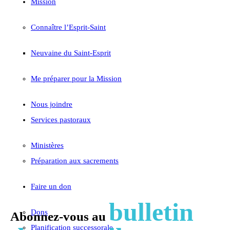
Mission
Connaître l’Esprit-Saint
Neuvaine du Saint-Esprit
Me préparer pour la Mission
Nous joindre
Services pastoraux
Ministères
Préparation aux sacrements
Faire un don
bulletin
Dons
Abonnez-vous au
Planification successorale