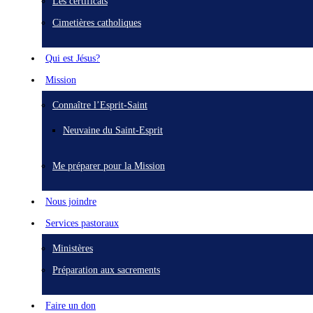
Les certificats
Cimetières catholiques
Qui est Jésus?
Mission
Connaître l’Esprit-Saint
Neuvaine du Saint-Esprit
Me préparer pour la Mission
Nous joindre
Services pastoraux
Ministères
Préparation aux sacrements
Faire un don