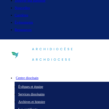
Trouver ma paroisse
Nouvelles
Carrières
Événements
Ressources
Centre diocésain
Évêques et équipe
Services diocésains
Archives et histoire