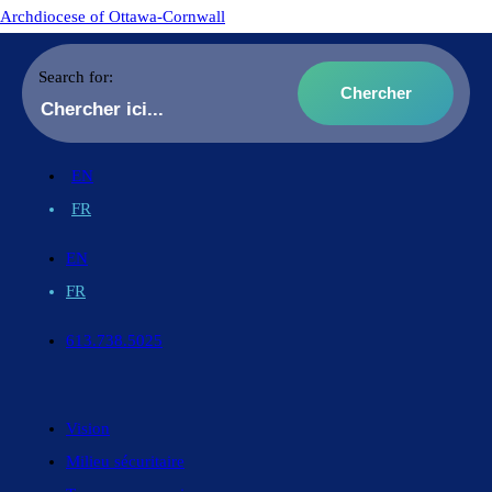
Archdiocese of Ottawa-Cornwall
Search for:
EN
FR
EN
FR
613.738.5025
Vision
Milieu sécuritaire