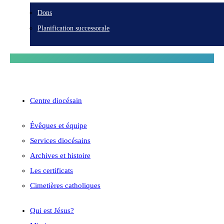
Dons
Planification successorale
Centre diocésain
Évêques et équipe
Services diocésains
Archives et histoire
Les certificats
Cimetières catholiques
Qui est Jésus?